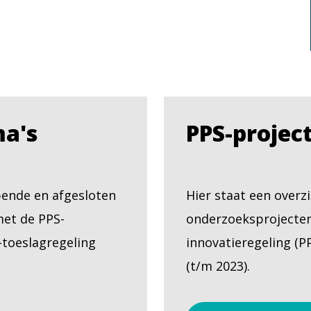
a's
PPS-projec
pende en afgesloten
Hier staat een overz
met de PPS-
onderzoeksprojecten 
S-toeslagregeling
innovatieregeling (P
(t/m 2023).