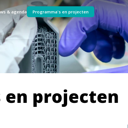
uws & agenda
Programma's en projecten
 en projecten