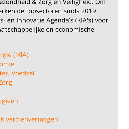
ezondheid & Zorg en Veiligheid. Om
werken de topsectoren sinds 2019
- en Innovatie Agenda’s (KIA's) voor
aatschappelijke en economische
gie (IKIA)
nomie
er, Voedsel
Zorg
ogieën
jk verdienvermogen