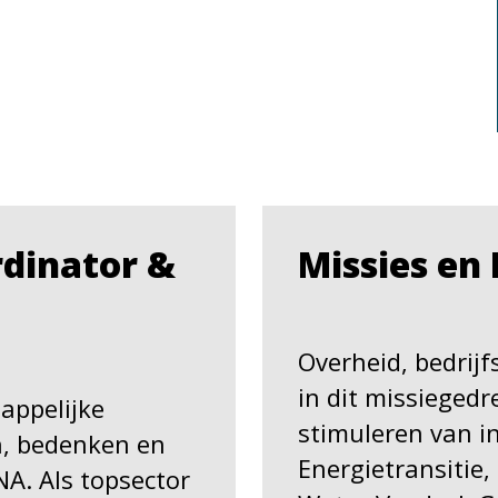
rdinator &
Missies en 
Overheid, bedrij
in dit missieged
appelijke
stimuleren van in
n, bedenken en
Energietransitie
NA. Als topsector