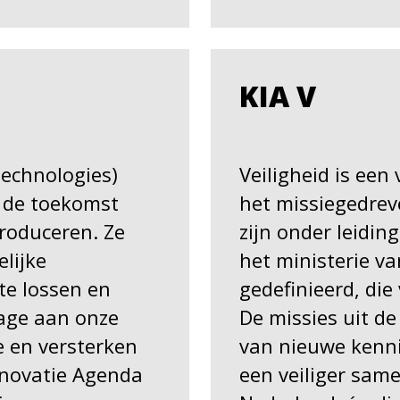
KIA V
technologies)
Veiligheid is een
 de toekomst
het missiegedreve
produceren. Ze
zijn onder leidin
lijke
het ministerie van
te lossen en
gedefinieerd, die
drage aan onze
De missies uit d
e en versterken
van nieuwe kenni
nnovatie Agenda
een veiliger sam