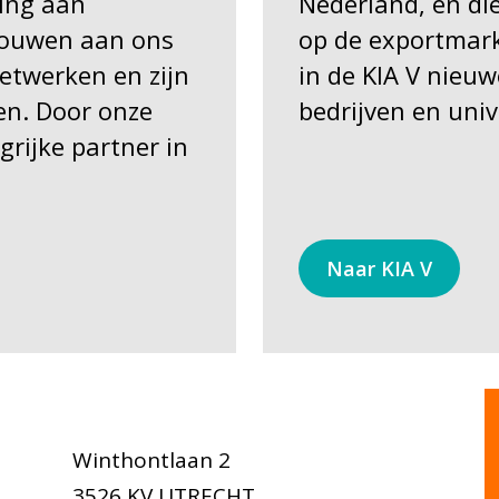
ting aan
Nederland, én di
bouwen aan ons
op de exportmark
etwerken en zijn
in de KIA V nieu
en. Door onze
bedrijven en univ
grijke partner in
Naar KIA V
Winthontlaan 2
3526 KV UTRECHT