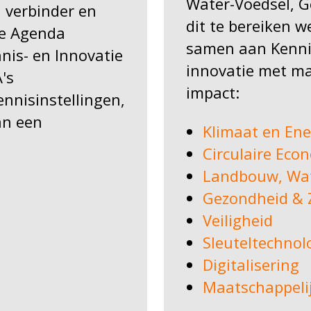
Water-Voedsel, G
, verbinder en
dit te bereiken 
ie Agenda
samen aan Kennis
nis- en Innovatie
innovatie met m
A's
impact:
nnisinstellingen,
an een
Klimaat en Ener
Circulaire Eco
Landbouw, Wat
Gezondheid & 
Veiligheid
Sleuteltechnol
Digitalisering
Maatschappeli