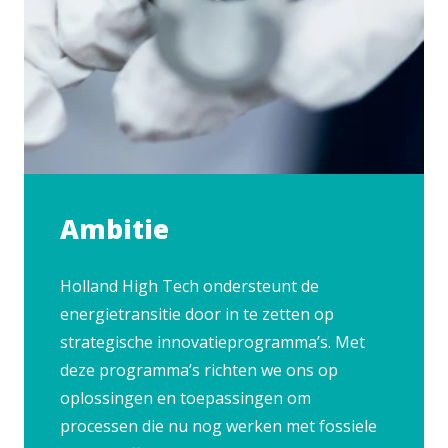
Ambitie
Holland High Tech ondersteunt de
energietransitie door in te zetten op
strategische innovatieprogramma’s. Met
deze programma’s richten we ons op
oplossingen en toepassingen om
processen die nu nog werken met fossiele