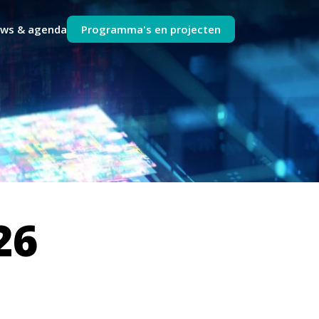
uws & agenda
Programma's en projecten
26