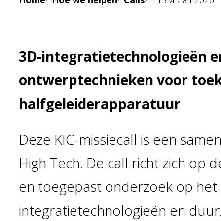
Home
Hoe we helpen
Calls
HTSM Call 2026
3D-integratietechnologieën 
ontwerptechnieken voor toe
halfgeleiderapparatuur
Deze KIC-missiecall is een sam
High Tech. De call richt zich op 
en toegepast onderzoek op het 
integratietechnologieën en duu