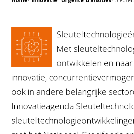
Home
Innovatie
Urgente transities
Sleutel
Sleuteltechnologieë
Met sleuteltechnolo
ontwikkelen en naar
innovatie, concurrentievermogen
ook in andere belangrijke secto
Innovatieagenda Sleuteltechnol
sleuteltechnologieontwikkelinge