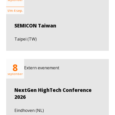
t/m 4 sep.
SEMICON Taiwan
Taipei (TW)
8
Extern evenement
september
NextGen HighTech Conference
2026
Eindhoven (NL)