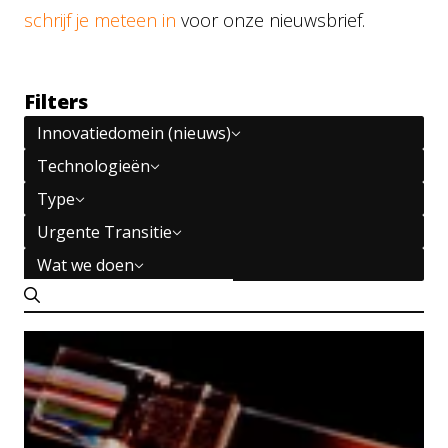
schrijf je meteen in
voor onze nieuwsbrief.
Filters
Innovatiedomein (nieuws)
Technologieën
Type
Urgente Transitie
Wat we doen