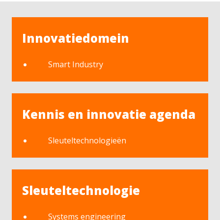
Innovatiedomein
Smart Industry
Kennis en innovatie agenda
Sleuteltechnologieën
Sleuteltechnologie
Systems engineering