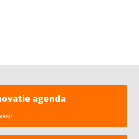
novatie agenda
gieën