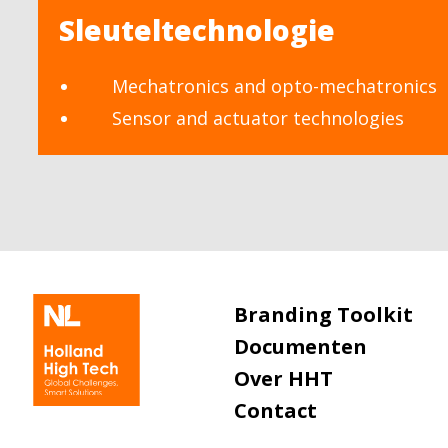
Sleuteltechnologie
Mechatronics and opto-mechatronics
Sensor and actuator technologies
Branding Toolkit
Documenten
Over HHT
Contact