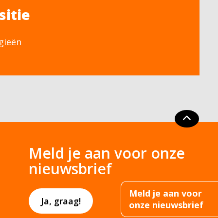
sitie
gieën
Meld je aan voor onze
nieuwsbrief
Meld je aan voor
Ja, graag!
onze nieuwsbrief