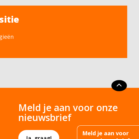
sitie
gieën
Meld je aan voor onze
nieuwsbrief
Meld je aan voor
Ja, graag!