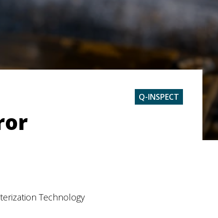
Q-INSPECT
ror
erization Technology