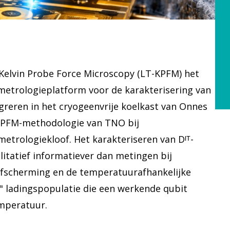
elvin Probe Force Microscopy (LT-KPFM) het
-metrologieplatform voor de karakterisering van
reren in het cryogeenvrije koelkast van Onnes
KPFM-methodologie van TNO bij
etrologiekloof. Het karakteriseren van Dᴵᵀ-
litatief informatiever dan metingen bij
fscherming en de temperatuurafhankelijke
e" ladingspopulatie die een werkende qubit
emperatuur.