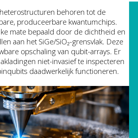
-heterostructuren behoren tot de
lbare, produceerbare kwantumchips.
ijke mate bepaald door de dichtheid en
allen aan het SiGe/SiO₂-grensvlak. Deze
are opschaling van qubit-arrays. Er
akladingen niet-invasief te inspecteren
inqubits daadwerkelijk functioneren.