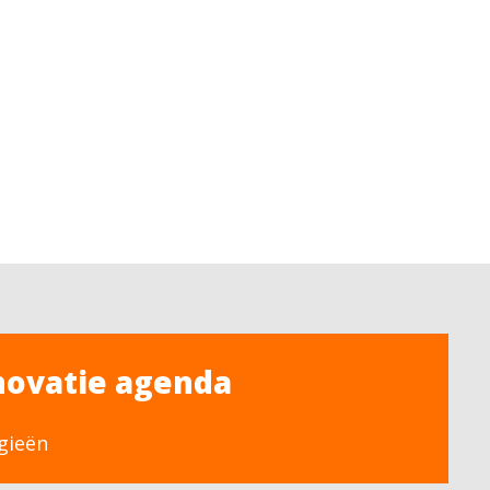
novatie agenda
gieën