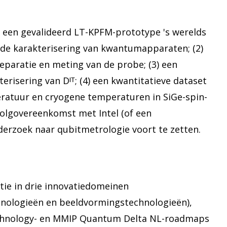
) een gevalideerd LT-KPFM-prototype 's werelds
 de karakterisering van kwantumapparaten; (2)
paratie en meting van de probe; (3) een
risering van Dᴵᵀ; (4) een kwantitatieve dataset
ratuur en cryogene temperaturen in SiGe-spin-
rvolgovereenkomst met Intel (of een
erzoek naar qubitmetrologie voort te zetten.
tie in drie innovatiedomeinen
hnologieën en beeldvormingstechnologieën),
Technology- en MMIP Quantum Delta NL-roadmaps