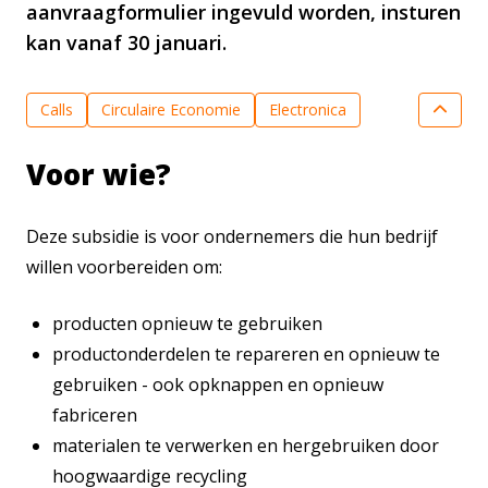
aanvraagformulier ingevuld worden, insturen
kan vanaf 30 januari.
Calls
Circulaire Economie
Electronica
Geavanceerde meetapparatuur
Voor wie?
High Tech Materialen
Lichttechnologie
MKB innovatie
Nieuws
PPS financiering
Deze subsidie is voor ondernemers die hun bedrijf
Valorisatie & Marktcreatie
willen voorbereiden om:
producten opnieuw te gebruiken
productonderdelen te repareren en opnieuw te
gebruiken - ook opknappen en opnieuw
fabriceren
materialen te verwerken en hergebruiken door
hoogwaardige recycling