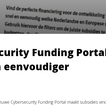
urity Funding Porta
n eenvoudiger
euwe Cybersecurity Funding Portal maakt subsidies vi