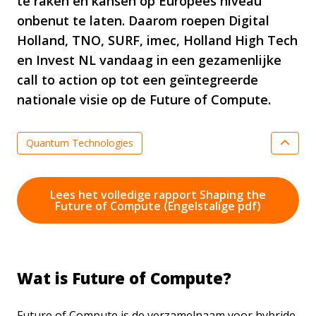
te raken en kansen op Europees niveau
onbenut te laten. Daarom roepen Digital
Holland, TNO, SURF, imec, Holland High Tech
en Invest NL vandaag in een gezamenlijke
call to action op tot een geïntegreerde
nationale visie op de Future of Compute.
Quantum Technologies
Optical Systems & Integrated Photonics
Semiconductor Technologies
Lees het volledige rapport Shaping the
Future of Compute (Engelstalige pdf)
Digitalisering & Smart Industry
Nationale Technologiestrategie
Nationaal Groeifonds
Wat is Future of Compute?
NETWORKING EVENT 2026
Nieuws
Smart Industry
Sleuteltechnologieën
Future of Compute is de verzamelnaam voor hybride