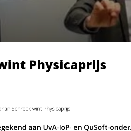
wint Physicaprijs
orian Schreck wint Physicaprijs
oegekend aan UvA-IoP- en QuSoft-onder