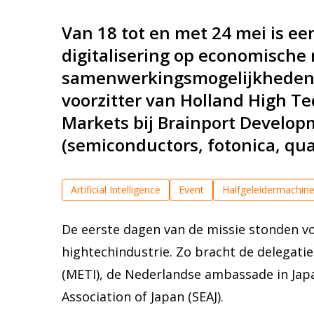
Van 18 tot en met 24 mei is e
digitalisering op economische 
samenwerkingsmogelijkheden i
voorzitter van Holland High T
Markets bij Brainport Develop
(semiconductors, fotonica, qu
Artificial Intelligence
Event
Halfgeleidermachin
Quantumtechnologie
Valorisatie & Marktcreatie
De eerste dagen van de missie stonden v
hightechindustrie. Zo bracht de delegati
(METI), de Nederlandse ambassade in Japa
Association of Japan (SEAJ).