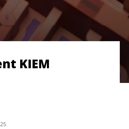
ent KIEM
025