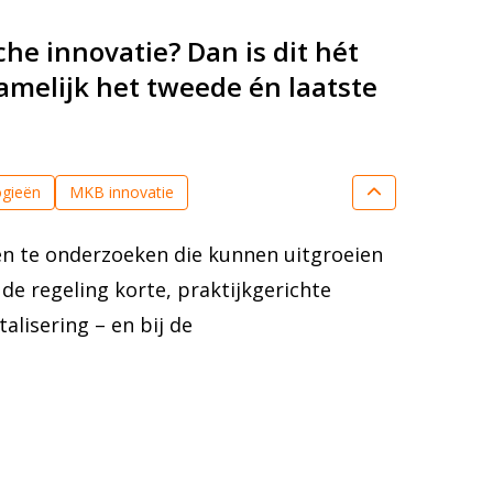
he innovatie? Dan is dit hét
amelijk het tweede én laatste
ogieën
MKB innovatie
miconductor Technologies
Smart Industry
n te onderzoeken die kunnen uitgroeien
nsitie
Sleuteltechnologieën
de regeling korte, praktijkgerichte
tronics
talisering – en bij de
Systems Engineering