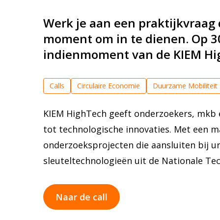
Werk je aan een praktijkvraag 
moment om in te dienen. Op 30
indienmoment van de KIEM Hig
Calls
Circulaire Economie
Duurzame Mobiliteit
Nationaal Groeifonds
Nationale Technologiestrat
KIEM HighTech geeft onderzoekers, mkb 
Systems Engineering
Valorisatie & Marktcreatie
tot technologische innovaties. Met een ma
Circulaire Economie
Duurzame Mobiliteit
Energ
onderzoeksprojecten die aansluiten bij urge
Optical Systems & Integrated Photonics
Quantum 
sleuteltechnologieën uit de Nationale Te
Naar de call