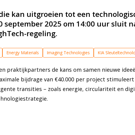
die kan uitgroeien tot een technologisc
 september 2025 om 14:00 uur sluit n
hTech-regeling.
Energy Materials
Imaging Technologies
KIA Sleuteltechnol
egie
Nieuws
PPS financiering
Quantum Technologies
Se
en praktijkpartners de kans om samen nieuwe ideeë
Digitalisering & Smart Industry
Circulaire economie
Energietra
ximale bijdrage van €40.000 per project stimuleert 
y Materials
Imaging Technologies
Mechatronics & Optomecha
nte transities – zoals energie, circulariteit en digi
Technologies
Semiconductor Technologies
Smart Industry
chnologiestrategie.