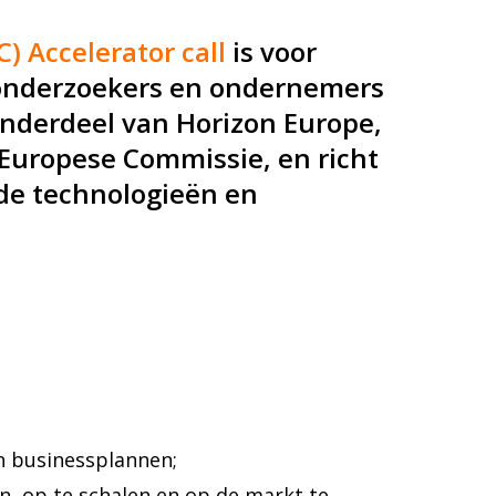
) Accelerator call
is voor
 onderzoekers en ondernemers
onderdeel van Horizon Europe,
Europese Commissie, en richt
nde technologieën en
n businessplannen;
n, op te schalen en op de markt te