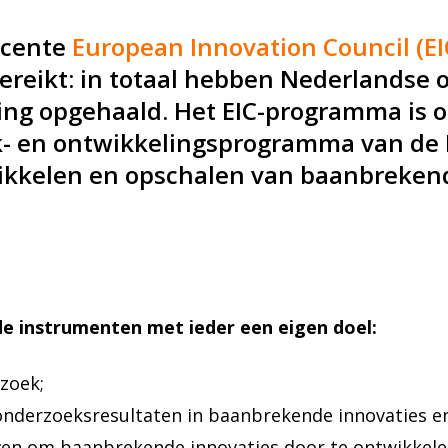
ecente
European Innovation Council (EIC
bereikt: in totaal hebben Nederlandse
ring opgehaald. Het EIC-programma is 
- en ontwikkelingsprogramma van de 
twikkelen en opschalen van baanbreke
de instrumenten met ieder een eigen doel:
zoek;
onderzoeksresultaten in baanbrekende innovaties e
ijven om baanbrekende innovaties door te ontwikkele