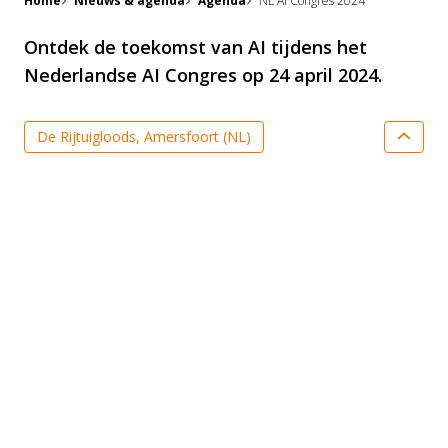
Home
Nieuws & agenda
Agenda
NL AI Congres 2024
Ontdek de toekomst van AI tijdens het
Nederlandse AI Congres op 24 april 2024.
De Rijtuigloods, Amersfoort (NL)
Extern evenement
Ontdek de toekomst van AI tijdens het Nederlandse
AI Congres op 24 april 2024. Met een scala aan
break-out sessies over actuele thema’s zoals de AI
Act, duurzaamheid, gezondheid en zorg, ethiek,
onderwijs en innovatieve technologieën, biedt dit
congres een unieke kans om de laatste
ontwikkelingen in AI te verkennen en krachten te
bundelen.