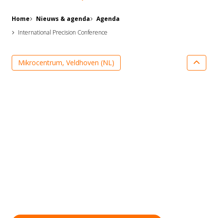
Home
Nieuws & agenda
Agenda
International Precision Conference
Mikrocentrum, Veldhoven (NL)
Extern evenement
Duik in de wereld van toegepaste
precisietechnologie tijdens de International Precision
Conference op 12 november 2024. Dit nieuwe
congres vindt plaats op de dag voor de Precisiebeurs.
Het uitwisselen van technische expertise en inzichten
met focus op praktische toepassing staat centraal.
Holland High Tech boegbeeld, Marc Hendrikse is een
van de keynotesprekers op deze conferentie.