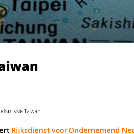
Taiwan
elsmissie Taiwan
ert
Rijksdienst voor Ondernemend Ned