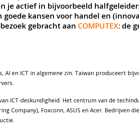
 je actief in bijvoorbeeld halfgeleider
en goede kansen voor handel en (innov
 bezoek gebracht aan
COMPUTEX
: de 
ers, AI en ICT in algemene zin. Taiwan produceert b
rvers.
van ICT-deskundigheid. Het centrum van de techindus
g Company), Foxconn, ASUS en Acer. Bedrijven die s
ctie.