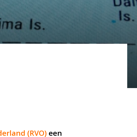
erland (RVO)
een