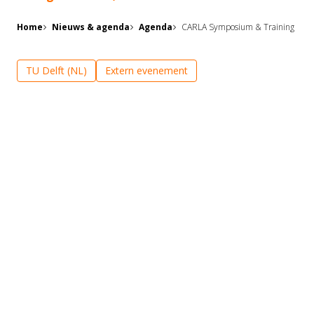
Home
Nieuws & agenda
Agenda
CARLA Symposium & Training
TU Delft (NL)
Extern evenement
Op 28 en 29 augustus 2025 organiseert TU Delft het
CARLA Symposium & Training. Dit tweedaagse
evenement brengt studenten, onderzoekers en
bedrijven samen rond het thema fotonica. Het
programma bestaat uit bedrijfspresentaties,
workshops, lezingen, labbezoeken en
netwerkactiviteiten. Het doel is om studenten (HBO,
master en PhD) inzicht te geven in
loopbaanmogelijkheden op het gebied van fotonica.