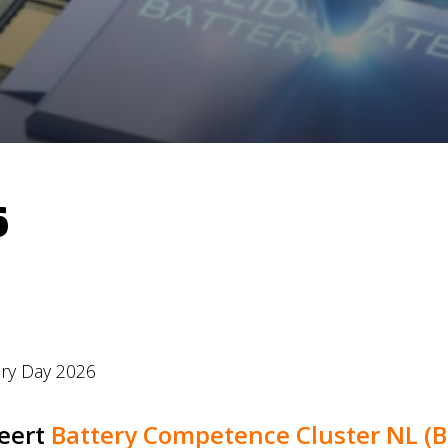
6
ery Day 2026
eert
Battery Competence Cluster NL (