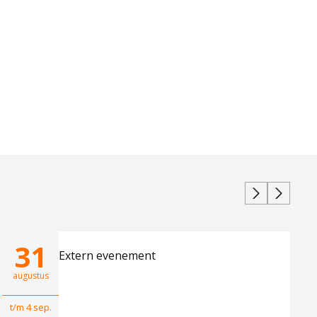
31
Extern evenement
augustus
t/m 4 sep.