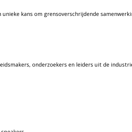
, een unieke kans om grensoverschrijdende samenwerk
leidsmakers, onderzoekers en leiders uit de industri
 speakers