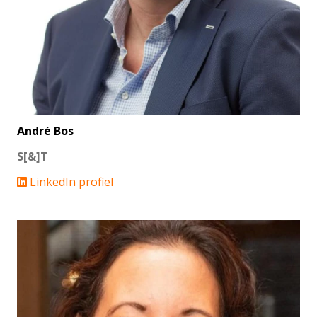
André Bos
S[&]T
LinkedIn profiel