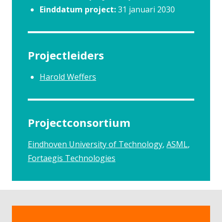
Einddatum project:
31 januari 2030
Projectleiders
Harold Weffers
Projectconsortium
Eindhoven University of Technology
ASML
Fortaegis Technologies