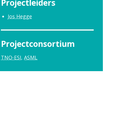
Projectleiders
Jos Hegge
Projectconsortium
TNO-ESI
ASML