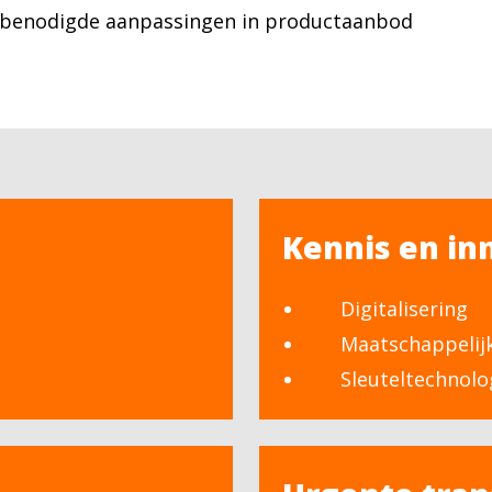
e benodigde aanpassingen in productaanbod
Kennis en in
Digitalisering
Maatschappelij
Sleuteltechnolo