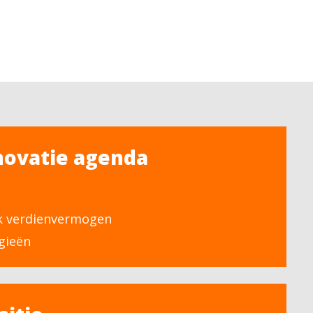
novatie agenda
k verdienvermogen
gieën