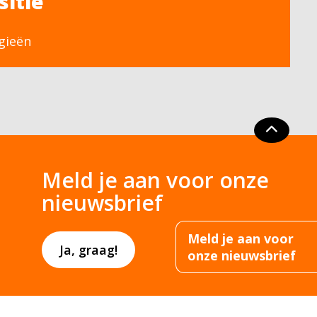
sitie
gieën
Meld je aan voor onze
nieuwsbrief
Meld je aan voor
Ja, graag!
onze nieuwsbrief