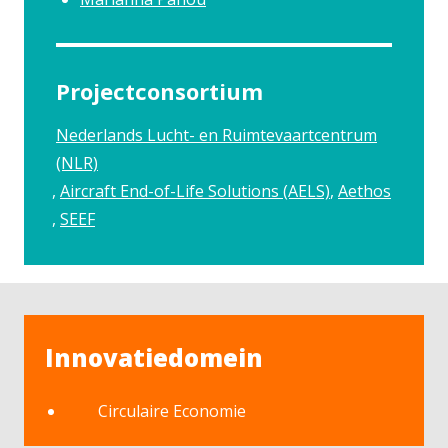
Projectconsortium
Nederlands Lucht- en Ruimtevaartcentrum
(NLR)
Aircraft End-of-Life Solutions (AELS)
Aethos
SEEF
Innovatiedomein
Circulaire Economie