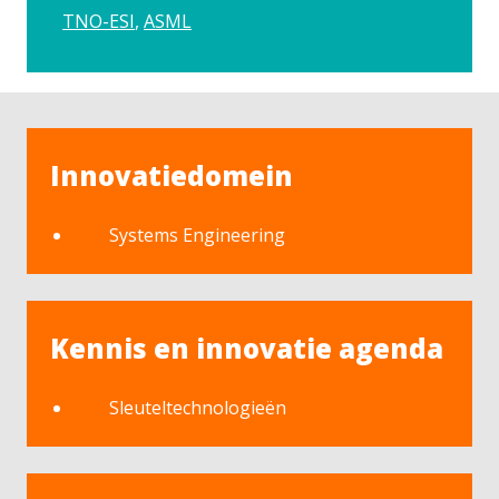
TNO-ESI
ASML
Innovatiedomein
Systems Engineering
Kennis en innovatie agenda
Sleuteltechnologieën