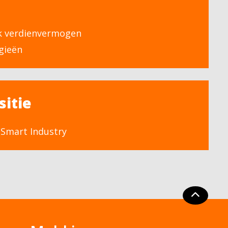
k verdienvermogen
gieën
sitie
& Smart Industry