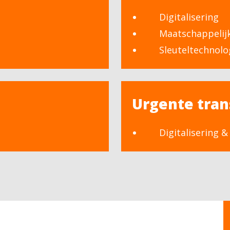
Digitalisering
Maatschappelij
Sleuteltechnolo
Urgente tran
Digitalisering 