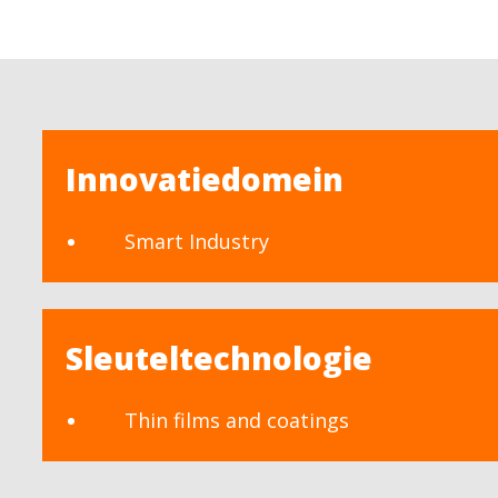
Innovatiedomein
Smart Industry
Sleuteltechnologie
Thin films and coatings