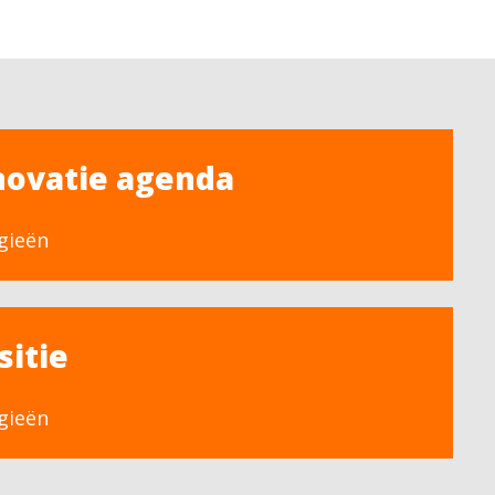
novatie agenda
gieën
sitie
gieën