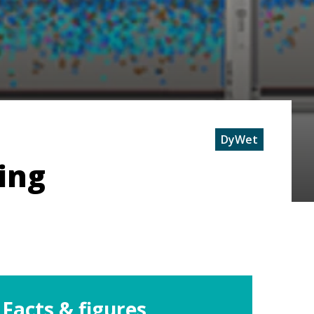
DyWet
ing
Facts & figures