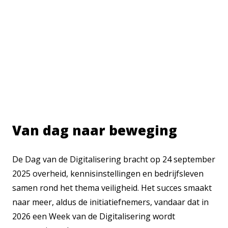
landelijk gedragen initiatief waarin bedrijven,
scholen, kennisinstellingen, gemeenten en
maatschappelijke organisaties hun deuren openen.
Met workshops, debatten, open dagen, inspirerende
lezingen en concrete voorbeelden laten zij zien hoe
digitale technologie kansen biedt én welke
uitdagingen we samen moeten oplossen.
Van dag naar beweging
De Dag van de Digitalisering bracht op 24 september
2025 overheid, kennisinstellingen en bedrijfsleven
samen rond het thema veiligheid. Het succes smaakt
naar meer, aldus de initiatiefnemers, vandaar dat in
2026 een Week van de Digitalisering wordt