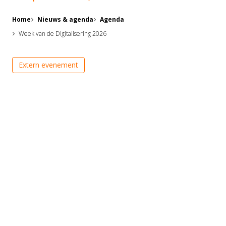
Home
Nieuws & agenda
Agenda
Week van de Digitalisering 2026
Extern evenement
Van 18 tot en met 25 september 2026 vindt de eerste
editie van de
Week van de Digitalisering
plaats. Door
heel Nederland zullen activiteiten plaatsvinden om te
laten zien hoe digitalisering bijdraagt aan innovatie,
ons verdienvermogen en als oplossing voor de grote
maatschappelijke uitdagingen waar we voor staan.
Een week vol inspiratie en
samenwerking
De
Week van de Digitalisering 2026
wordt een